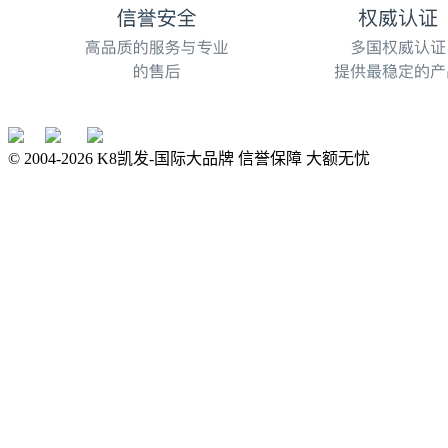
© 2004-
2026
K8凯发-国际大品牌 信誉保障 大额无忧