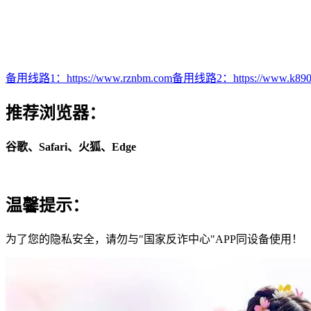
备用线路
1
：
https://www.rznbm.com
备用线路
2
：
https://www.k89
推荐浏览器：
谷歌、Safari、火狐、Edge
温馨提示：
为了您的隐私安全，请勿与"国家反诈中心"APP同设备使用！