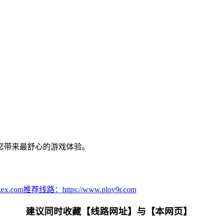
您带来最舒心的游戏体验。
kex.com
推荐线路：
https://www.plov9r.com
建议同时收藏【线路网址】与【本网页】