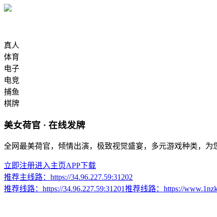
真人
体育
电子
电竞
捕鱼
棋牌
美女荷官 · 在线发牌
全网最美荷官，倾情出演，极致视觉盛宴，多元游戏种类，为
立即注册
进入主页
APP下载
推荐主线路：
https://34.96.227.59:31202
推荐线路：
https://34.96.227.59:31201
推荐线路：
https://www.1nz