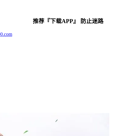
推荐『下载APP』 防止迷路
00.com